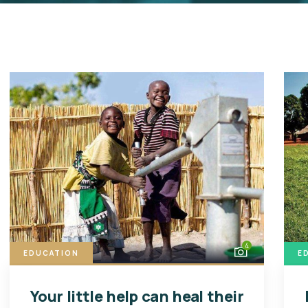
4
EDUCATION
E
Your little help can heal their