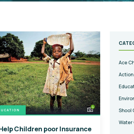
CATE
Ace Ch
Action
Educa
Enviro
4
Shool 
DUCATION
Water 
Help Children poor Insurance