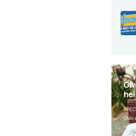
Giv
hel
SPEC
Quis 
repr