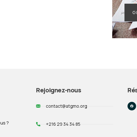
G
Rejoignez-nous
Ré
contact@atgmo.org
us ?
+216 29 34 34 85