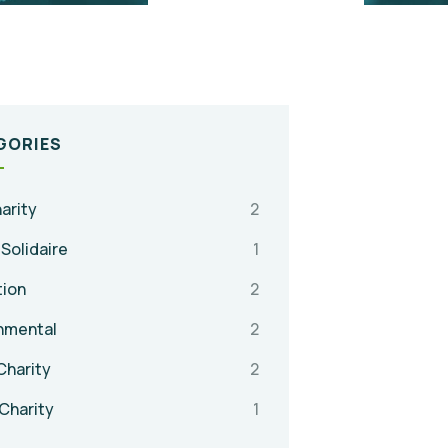
GORIES
arity
2
 Solidaire
1
tion
2
nmental
2
Charity
2
Charity
1