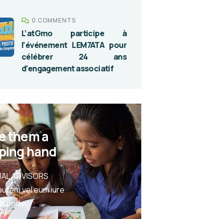
0 COMMENTS
L’atGmo participe à
l’événement LEM7ATA pour
célébrer 24 ans
d’engagement associatif
e them a
ping hand
IAL ADVISORS
autem vel eum iure
eh ende